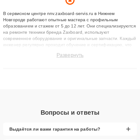
В сервисном центре nnv.zaxboard-servis.ru в Нижнем
Новгороде работают опытные мастера с профильным
образованием и стажем от 5 до 12 лет. Они специализируются
на ремонте техники бренда Zaxboard, используют
современное оборудование и оригинальные запчасти. Каждый
инженер регулярно проходит обучение и сертификацию, что
позволяет быстро и точноdiagnostikировать поломки и
Развернуть
восстанавливать технику с сохранением гарантии до 3 лет.
Наши мастера решают сложные случаи: от замены матриц и
материнских плат до ремонта после залития и восстановления
данных. Благодаря высокой квалификации и ответственному
подходу клиенты получают быстрый, качественный ремонт и
понятные объяснения по результатам диагностики.
Вопросы и ответы
+
Выдаётся ли вами гарантия на работы?