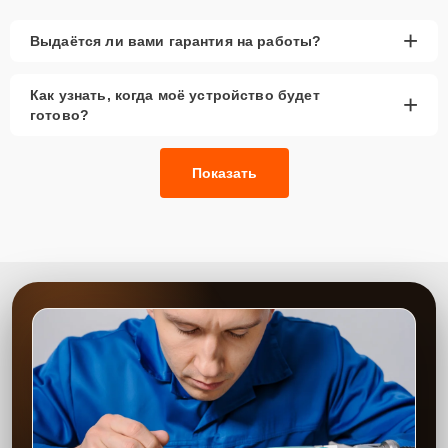
года, рекомендуется выбор оригинальных
запчастей.
+
Выдаётся ли вами гарантия на работы?
При наличии планов в скором времени заменить
устройство на более современное, лучше
Как узнать, когда моё устройство будет
+
рассмотреть вариант с использованием
готово?
качественного аналога брендовой детали.
Так или иначе, при ремонте будут использованы исключительно
Показать
высококачественные запчасти, будь это 100% оригинал, или
надежные аналоги проверенных и зарекомендовавших себя
производителей.
Этапы ремонта
Для оперативного ремонта вашей техники нужно:
Позвонить по телефону горячей линии или
запросить обратный звонок через Форму заявки
для быстрого уточнения деталей.
Привезти устройство в ближайший центр или
передать аппарат курьеру службы доставки,
дождаться результатов диагностики и принять