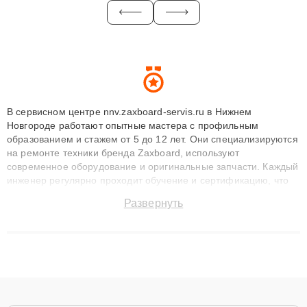
В сервисном центре nnv.zaxboard-servis.ru в Нижнем
Новгороде работают опытные мастера с профильным
образованием и стажем от 5 до 12 лет. Они специализируются
на ремонте техники бренда Zaxboard, используют
современное оборудование и оригинальные запчасти. Каждый
инженер регулярно проходит обучение и сертификацию, что
позволяет быстро и точноdiagnostikировать поломки и
Развернуть
восстанавливать технику с сохранением гарантии до 3 лет.
Наши мастера решают сложные случаи: от замены матриц и
материнских плат до ремонта после залития и восстановления
данных. Благодаря высокой квалификации и ответственному
подходу клиенты получают быстрый, качественный ремонт и
понятные объяснения по результатам диагностики.