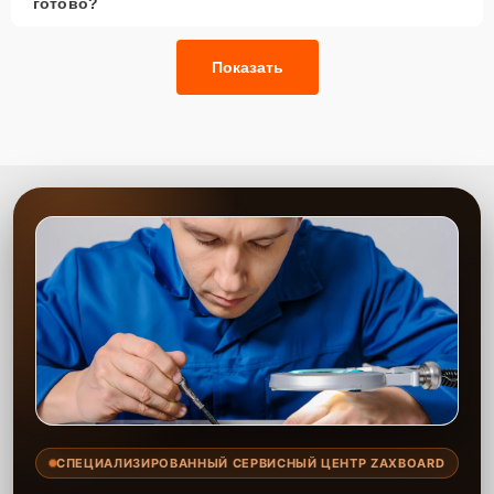
готово?
качественного аналога брендовой детали.
Так или иначе, при ремонте будут использованы исключительно
Показать
высококачественные запчасти, будь это 100% оригинал, или
надежные аналоги проверенных и зарекомендовавших себя
производителей.
Этапы ремонта
Для оперативного ремонта вашей техники нужно:
Позвонить по телефону горячей линии или
запросить обратный звонок через Форму заявки
для быстрого уточнения деталей.
Привезти устройство в ближайший центр или
передать аппарат курьеру службы доставки,
дождаться результатов диагностики и принять
решение.
Дождаться оповещения о готовности и забрать
устройство самостоятельно или воспользоваться
курьерской доставкой.
СПЕЦИАЛИЗИРОВАННЫЙ СЕРВИСНЫЙ ЦЕНТР ZAXBOARD
При необходимости клиент может воспользоваться услугой