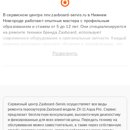
В сервисном центре nnv.zaxboard-servis.ru в Нижнем
Новгороде работают опытные мастера с профильным
образованием и стажем от 5 до 12 лет. Они специализируются
на ремонте техники бренда Zaxboard, используют
современное оборудование и оригинальные запчасти. Каждый
инженер регулярно проходит обучение и сертификацию, что
позволяет быстро и точноdiagnostikировать поломки и
Развернуть
восстанавливать технику с сохранением гарантии до 3 лет.
Наши мастера решают сложные случаи: от замены матриц и
материнских плат до ремонта после залития и восстановления
данных. Благодаря высокой квалификации и ответственному
подходу клиенты получают быстрый, качественный ремонт и
понятные объяснения по результатам диагностики.
Сервисный центр Zaxboard-Servis осуществляет все виды
ремонта гироскутеров Zaxboard модели ZX-11 Aqua Pro. Сервис
предлагает бесплатную консультацию, высокоточную диагностику
и фиксированные для всех клиентов цены. Передать технику на
обслуживание можно самостоятельно, а также через собственную