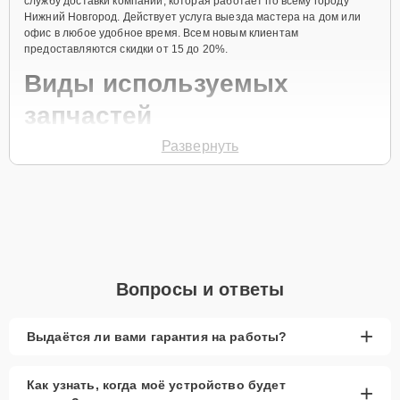
службу доставки компании, которая работает по всему городу
Нижний Новгород. Действует услуга выезда мастера на дом или
офис в любое удобное время. Всем новым клиентам
предоставляются скидки от 15 до 20%.
Виды используемых
запчастей
Развернуть
Для ремонта гироскутера модели ZX-11 Aqua Pro предлагаются как
оригинальные комплектующие бренда Zaxboard, так и
качественные аналоги фирменных деталей. Выбор варианта
запчастей или качества аналогичных комплектующих всегда
остается за клиентом.
Как определиться с выбором запчастей:
Если устройство свежей модели и есть планы на
Вопросы и ответы
активное использование устройства дольше
года, рекомендуется выбор оригинальных
запчастей.
+
Выдаётся ли вами гарантия на работы?
При наличии планов в скором времени заменить
устройство на более современное, лучше
Как узнать, когда моё устройство будет
+
рассмотреть вариант с использованием